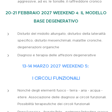
aggressive, ad es. le tonsille, il raffreddore cronico
20-21 FEBBRAIO 2027
WEEKEND
IL MODELLO
4
:
BASE DEGENERATIVO
Disturbi del midollo allungato, disturbo della lateralità
specifico, disturbi mesenchimali, malattie croniche,
degenerazioni organiche
Diagnosi e terapia delle affezioni degenerative
13-14 MARZO 2027
WEEKEND
5:
I CIRCOLI FUNZIONALI
Nonchè degli elementi fuoco - terra - aria - acqua -
etere. Associazione delle diagnosi ai circoli funzionali.
Possibilità terapeutiche dei circoli funzionali
Rene/vescica - fegato/bile - polmone/intestino crasso