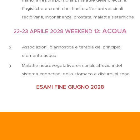
mano, affezioni polmonari, malattie delle orecchie,
flogistiche o croni- che, tinnito affezioni vescicali
recidivanti, incontinenza, prostata, malattie sistemiche
ACQUA
22-23 APRILE 2028
WEEKEND 12:
Associazioni, diagnostica e terapia del principio:
elemento acqua
Malattie neurovegetative-ormonali, affezioni del
sistema endocrino, dello stomaco e disturbi al seno
ESAMI FINE GIUGNO 2028