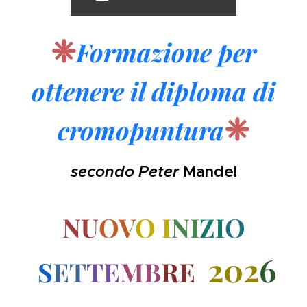
❈
Formazione per
ottenere il
diploma di
❈
cromopuntura
secondo Peter
Mandel
N
U
O
V
O
I
N
I
ZI
O
2
02
6
S
ET
TE
MB
RE